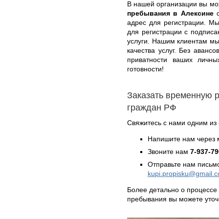
В нашей организации вы м
пребывания в Алексине
с
адрес для регистрации. М
для регистрации с подписа
услуги. Нашим клиентам м
качества услуг. Без аванс
приватности ваших личны
готовности!
Заказать временную 
граждан РФ
Свяжитесь с нами одним из
Напишите нам через 
Звоните нам
7-937-79
Отправьте нам письмо
kupi.propisku@gmail.
Более детально о процессе
пребывания вы можете уто